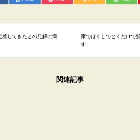
e
Hatena
Pocket
RSS
feedly
定着してきたとの見解に満
家ではくしでとくだけで
。
す
関連記事