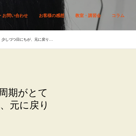
・お問い合わせ
お客様の感想
教室・講習会
コラム
つ日にちが、元に戻りつつあります
周期がとて
、元に戻り