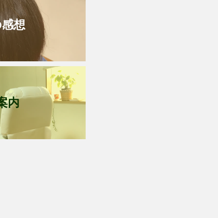
の感想
案内