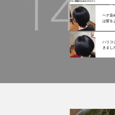
ヘナ染
は髪を
ハリコ
きまし