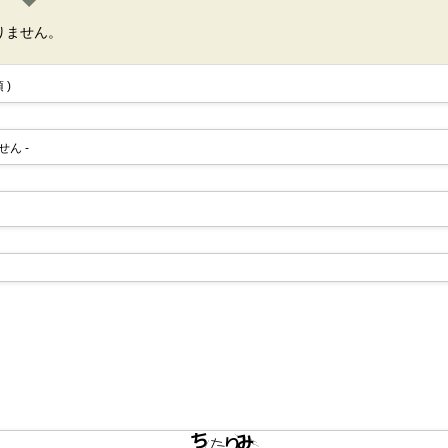
りません。
 )
せん -