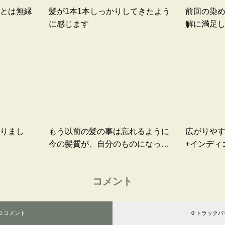
とは無縁
髪が1本1本しっかりしてきたよう
前回の染
に感じます
解に満足
りまし
もう以前の髪の事は忘れるように
広がりや
今の髪質が、自分のものになって
+インディ
しまってます。
ついた色
っています
コメント
0 コメント
0 トラックバ