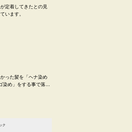
めが定着してきたとの見
しています。
すかった髪を「ヘナ染め
ゴ染め」をする事で落ち
になるのでとても気にい
♪
ック