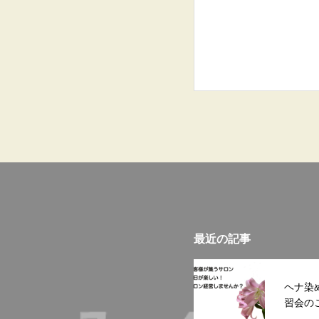
最近の記事
ヘナ染
習会の