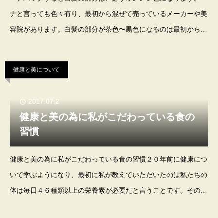
ナと言っても色々有り、最初から混ぜて売っているメーカーや美
容院があります。白髪の部分が茶色〜黒色になるのは最初からイ
ンディゴが混ざっています。当サロンの場合石臼挽きヘナWパッ
クコースでは、ヘナとインディゴを別々に使
健康と美について
2017.07.2
健康と美の為に私がこだわっている食の
習慣
健康と美の為に私がこだわっている食の習慣２０年前に健康につ
いて学ぶようになり、最初に私が教えていただいたのは私たちの
体は毎日４６種類以上の栄養素が必要だと言うことです。その頃
は食事には5種類以上の色の違う食材を食べると言う事位しか言