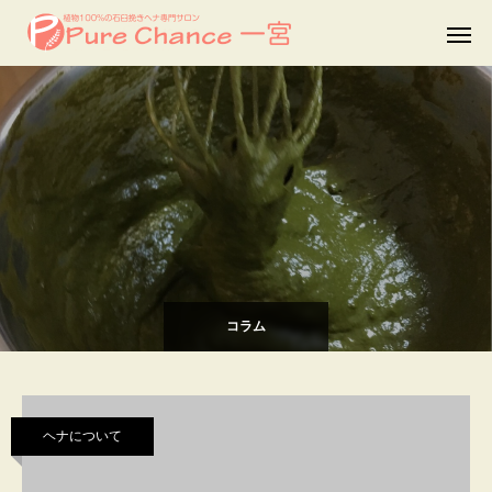
Warning
: Undefined array key "archive_blog_tab_bg_color" in
/home/aemahalo/purechance-henna.com/public_html/wps/wp-
content/themes/fake_tcd074/index.php
on line
78
コラム
ヘナについて